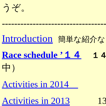
うぞ。
---------------------------------
Introduction
簡単な紹介な
Race schedule ’
１４
１
中）
Activities in 2014
14
Activities in 2013
13年